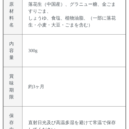
原
落花生（中国産）、グラニュー糖、金ごま
材
すりごま、
料
しょうゆ、食塩、植物油脂、（一部に落花
名
生・小麦・大豆・ごまを含む）
内
容
300g
量
賞
味
約3ヶ月
期
限
保
存
直射日光及び高温多湿を避けて常温で保存