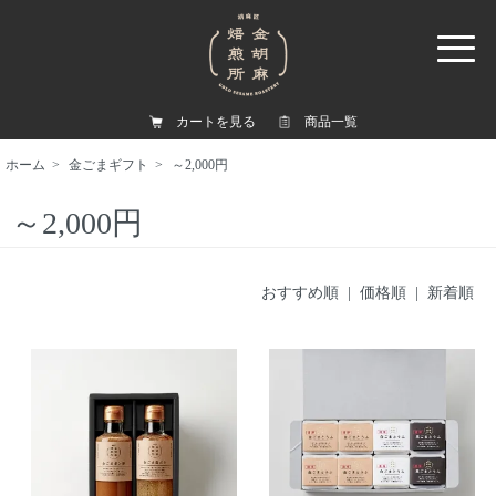
カートを見る
商品一覧
ホーム
>
金ごまギフト
>
～2,000円
～2,000円
おすすめ順
|
価格順
| 新着順